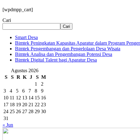
[wpdmpp_cart]
Cari
Cari
Smart Desa
Bimtek Peningkatan Kapasitas Aparatur dalam Program Penge
Bimtek Pengembangan dan Pengelolaan Desa Wisata
Bimtek Analisa dan Pengembangan Potensi Desa
Bimtek Digital Talent bagi Aparatur Desa
Agustus 2026
S
S
R
K
J
S
M
1
2
3
4
5
6
7
8
9
10
11
12
13
14
15
16
17
18
19
20
21
22
23
24
25
26
27
28
29
30
31
« Jun