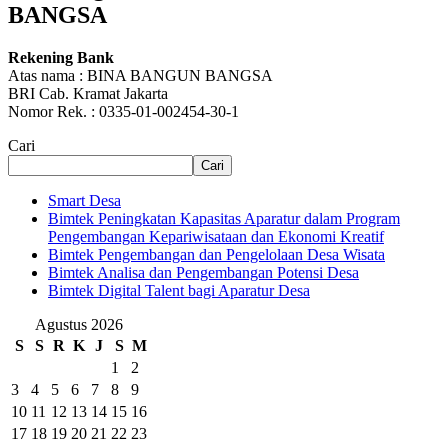
BANGSA
Rekening Bank
Atas nama : BINA BANGUN BANGSA
BRI Cab. Kramat Jakarta
Nomor Rek. : 0335-01-002454-30-1
Cari
Cari
Smart Desa
Bimtek Peningkatan Kapasitas Aparatur dalam Program
Pengembangan Kepariwisataan dan Ekonomi Kreatif
Bimtek Pengembangan dan Pengelolaan Desa Wisata
Bimtek Analisa dan Pengembangan Potensi Desa
Bimtek Digital Talent bagi Aparatur Desa
Agustus 2026
S
S
R
K
J
S
M
1
2
3
4
5
6
7
8
9
10
11
12
13
14
15
16
17
18
19
20
21
22
23