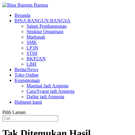
Beranda
BINA BANGUN BANGSA
Salam Pembangunan
Struktur Organisasi
Madrasah
SMK
LP3N
STHI
BKP2AN
LBH
Berita/News
Toko Online
Keanggotaan
Manfaat Jadi Anggota
Cara/Syarat jadi Anggota
Daftar jadi Anggota
Hubungi kami
Pilih Laman
Tak Ditemukan Hasil