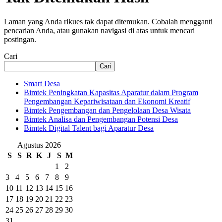
Laman yang Anda rikues tak dapat ditemukan. Cobalah mengganti
pencarian Anda, atau gunakan navigasi di atas untuk mencari
postingan.
Cari
Cari
Smart Desa
Bimtek Peningkatan Kapasitas Aparatur dalam Program
Pengembangan Kepariwisataan dan Ekonomi Kreatif
Bimtek Pengembangan dan Pengelolaan Desa Wisata
Bimtek Analisa dan Pengembangan Potensi Desa
Bimtek Digital Talent bagi Aparatur Desa
Agustus 2026
S
S
R
K
J
S
M
1
2
3
4
5
6
7
8
9
10
11
12
13
14
15
16
17
18
19
20
21
22
23
24
25
26
27
28
29
30
31