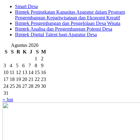
Smart Desa
Bimtek Peningkatan Kapasitas Aparatur dalam Program
Pengembangan Kepariwisataan dan Ekonomi Kreatif
Bimtek Pengembangan dan Pengelolaan Desa Wisata
Bimtek Analisa dan Pengembangan Potensi Desa
Bimtek Digital Talent bagi Aparatur Desa
Agustus 2026
S
S
R
K
J
S
M
1
2
3
4
5
6
7
8
9
10
11
12
13
14
15
16
17
18
19
20
21
22
23
24
25
26
27
28
29
30
31
« Jun